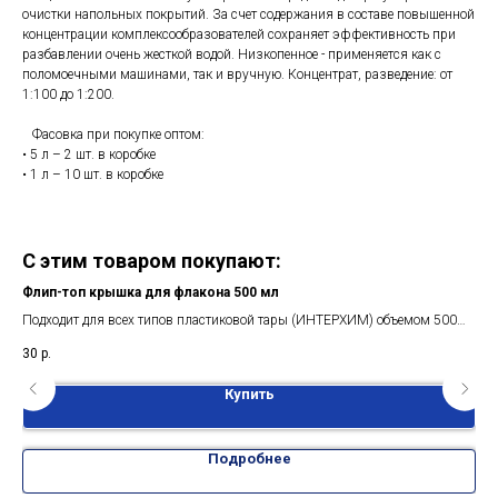
очистки напольных покрытий. За счет содержания в составе повышенной
концентрации комплексообразователей сохраняет эффективность при
разбавлении очень жесткой водой. Низкопенное - применяется как с
поломоечными машинами, так и вручную. Концентрат, разведение: от
1:100 до 1:200.
Фасовка при покупке оптом:
• 5 л – 2 шт. в коробке
• 1 л – 10 шт. в коробке
С этим товаром покупают:
Флип-топ крышка для флакона 500 мл
Нас
мл.
Подходит для всех типов пластиковой тары (ИНТЕРХИМ) объемом 500
Под
мл.
Рек
30
р.
95
Купить
Подробнее