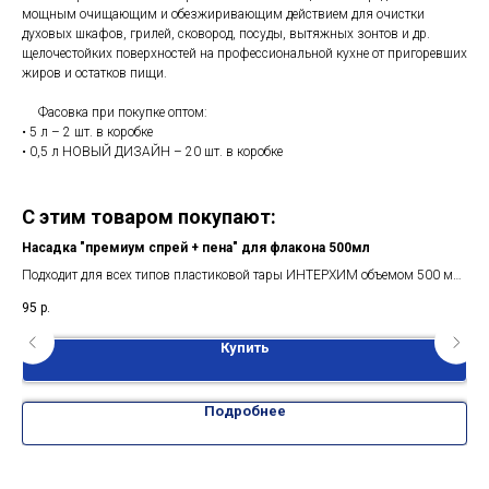
мощным очищающим и обезжиривающим действием для очистки
духовых шкафов, грилей, сковород, посуды, вытяжных зонтов и др.
щелочестойких поверхностей на профессиональной кухне от пригоревших
жиров и остатков пищи.
Фасовка при покупке оптом:
• 5 л – 2 шт. в коробке
• 0,5 л НОВЫЙ ДИЗАЙН – 20 шт. в коробке
С этим товаром покупают:
Насадка "премиум спрей + пена" для флакона 500мл
Фл
мл.
Подходит для всех типов пластиковой тары ИНТЕРХИМ объемом 500 мл.
Под
Рекомендуется для пенных продуктов.
мл.
95
р.
30
Купить
Подробнее