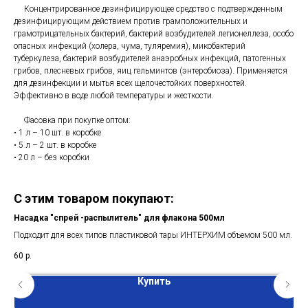
Концентрированное дезинфицирующее средство с подтвержденным
дезинфицирующим действием против грамположительных и
грамотрицательных бактерий, бактерий возбудителей легионеллеза, особо
опасных инфекций (холера, чума, туляремия), микобактерий
туберкулеза, бактерий возбудителей анаэробных инфекций, патогенных
грибов, плесневых грибов, яиц гельминтов (энтеробиоза). Применяется
для дезинфекции и мытья всех щелочестойких поверхностей.
Эффективно в воде любой температуры и жесткости.
Фасовка при покупке оптом:
• 1 л – 10 шт. в коробке
• 5 л – 2 шт. в коробке
• 20 л – без коробки
С этим товаром покупают:
Насадка "спрей -распылитель" для флакона 500мл
Ус
мл.
Подходит для всех типов пластиковой тары ИНТЕРХИМ объемом 500 мл.
Под
60
р.
35
Купить