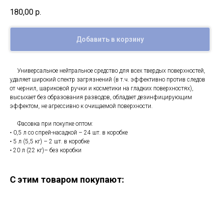
180,00
р.
Добавить в корзину
Универсальное нейтральное средство для всех твердых поверхностей,
удаляет широкий спектр загрязнений (в т.ч. эффективно против следов
от чернил, шариковой ручки и косметики на гладких поверхностях),
высыхает без образования разводов, обладает дезинфицирующим
эффектом, не агрессивно к очищаемой поверхности.
Фасовка при покупке оптом:
• 0,5 л со спрей-насадкой – 24 шт. в коробке
• 5 л (5,5 кг) – 2 шт. в коробке
• 20 л (22 кг)– без коробки
С этим товаром покупают: