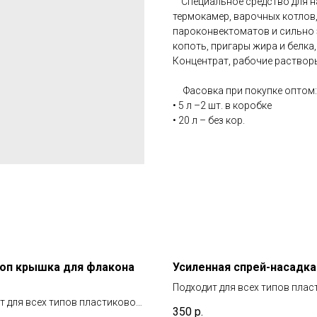
Специальное средство для на
термокамер, варочных котлов,
пароконвектоматов и сильно 
копоть, пригары жира и белка
Концентрат, рабочие растворы:
Фасовка при покупке оптом:
• 5 л –2 шт. в коробке
• 20 л – без кор.
оп крышка для флакона
Усиленная спрей-насадка
Подходит для всех типов пла
т для всех типов пластиковой
тары ИНТЕРХИМ объемом 500
350
р.