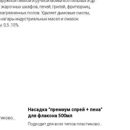
ружной пенной и ручной мойки коптильных и др.
 жарочных шкафов, печей, грилей, фритюрниц,
загрязненных полов. Удаляет дымовые смолы,
, нагары индустриальных масел и смазок.
 0,5..10%.
Насадка "премиум спрей + пена"
для флакона 500мл
стиковой
 мл.
Подходит для всех типов пластиковой